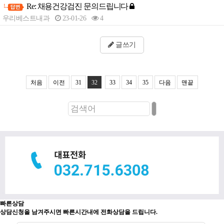
Re: 채용건강검진 문의드립니다
-
우리베스트내과
23-01-26
4
글쓰기
처음
이전
31
32
33
34
35
다음
맨끝
빠른상담
상담신청을 남겨주시면 빠른시간내에 전화상담을 드립니다.