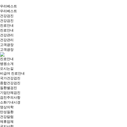
우리베스트
우리베스트
건강검진
건강검진
진료안내
진료안내
건강관리
건강관리
고객광장
고객광장
진료안내
병원소개
오시는길
비급여 진료안내
국가건강검진
종합건강검진
질환별검진
기업단체검진
검진주의사항
소화기내시경
영상의학
만성질환
건강칼럼
제휴업체
공지사항