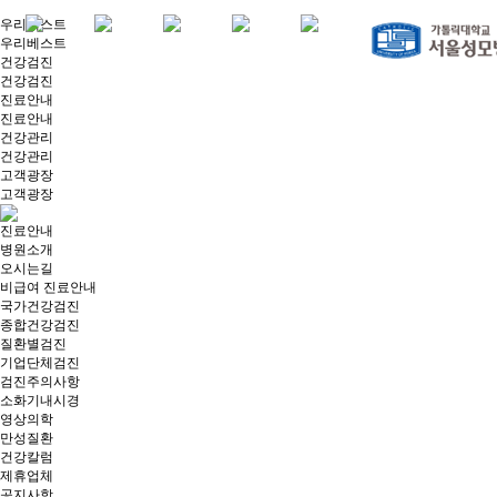
우리베스트
우리베스트
건강검진
건강검진
진료안내
진료안내
건강관리
건강관리
고객광장
고객광장
진료안내
병원소개
오시는길
비급여 진료안내
국가건강검진
종합건강검진
질환별검진
기업단체검진
검진주의사항
소화기내시경
영상의학
만성질환
건강칼럼
제휴업체
공지사항